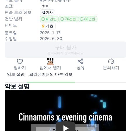
조표
0
연습 보조 정보
가사
건반 범위
61건반
76건반
88건반
난이도
기초
등록일
2025. 1. 17.
수정일
2026. 6. 30.
구매 불가
관리자에게 문의해주세요
찜하기
앱에서 열기
공유
문의하기
악보 설명
크리에이터의 다른 악보
악보 설명
Play