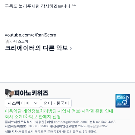
구독도 눌러주시면 감사하겠습니다 ^^
youtube.com/c/RaniScore
라니스코어
크리에이터의 다른 악보
시스템 테마
언어
-
한국어
이용약관
·
개인정보처리방침
·
사업자 정보
·
저작권 관련 안내
·
회사 소개
·
악보 판매자 신청
클레브레인 주식회사
|
박웅찬
|
메일
contact@clebrain.com |
전화
02-562-4358
사업자등록번호
636-86-02586 |
통신판매업신고번호
2022-대구달성-0952
서울 지사
서울특별시 영등포구 문래동3가 46 트리플렉스 9층 909호