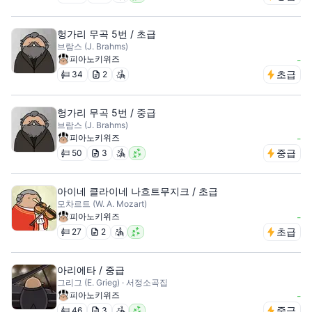
헝가리 무곡 5번 / 초급
브람스 (J. Brahms)
피아노키위즈
-
초급
34
2
헝가리 무곡 5번 / 중급
브람스 (J. Brahms)
피아노키위즈
-
중급
50
3
아이네 클라이네 나흐트무지크 / 초급
모차르트 (W. A. Mozart)
피아노키위즈
-
초급
27
2
아리에타 / 중급
그리그 (E. Grieg) · 서정소곡집
피아노키위즈
-
중급
46
3