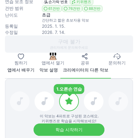
연습 보조 정보
손가락 번호
키위핸즈
건반 범위
61건반
76건반
88건반
초급
난이도
간단하고 짧은 초보자용 악보
등록일
2025. 1. 15.
수정일
2026. 7. 14.
구매 불가
관리자에게 문의해주세요
찜하기
앱에서 열기
공유
문의하기
앱에서 배우기
악보 설명
크리에이터의 다른 악보
1.
오른손 연습
이 악보는
4
파트로 구성된 코스에요.
키위핸즈로 학습을 시작해보세요!
학습 시작하기