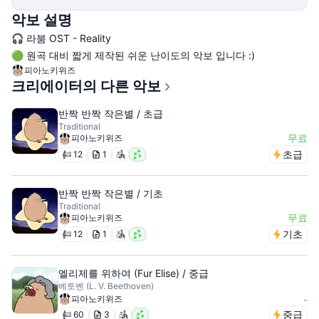
악보 설명
🎧 라붐 OST - Reality
🟢 원곡 대비 짧게 제작된 쉬운 난이도의 악보 입니다 :)
피아노키위즈
크리에이터의 다른 악보
반짝 반짝 작은별 / 초급
Traditional
무료
피아노키위즈
초급
12
1
반짝 반짝 작은별 / 기초
Traditional
무료
피아노키위즈
기초
12
1
엘리제를 위하여 (Fur Elise) / 중급
베토벤 (L. V. Beethoven)
피아노키위즈
-
중급
60
3