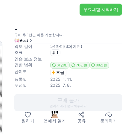
무료체험 시작하기
-
구매 후 1년간 이용 가능합니다.
Aost
악보 길이
54
마디
(
3
페이지
)
조표
1
연습 보조 정보
건반 범위
61건반
76건반
88건반
난이도
초급
등록일
2025. 1. 11.
수정일
2025. 7. 8.
구매 불가
관리자에게 문의해주세요
찜하기
앱에서 열기
공유
문의하기