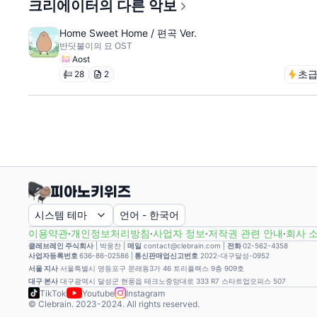
크리에이터의 다른 악보
Home Sweet Home / 편곡 Ver.
반딧불이의 묘 OST
Aost
초
28
2
시스템 테마
언어
-
한국어
이용약관
·
개인정보처리방침
·
사업자 정보
·
저작권 관련 안내
·
회사 
클레브레인 주식회사
|
박웅찬
|
메일
contact@clebrain.com |
전화
02-562-4358
사업자등록번호
636-86-02586 |
통신판매업신고번호
2022-대구달성-0952
서울 지사
서울특별시 영등포구 문래동3가 46 트리플렉스 9층 909호
대구 본사
대구광역시 달성군 현풍읍 테크노중앙대로 333 R7 스타트업오피스 507
TikTok
Youtube
Instagram
© Clebrain. 2023-2024. All rights reserved.