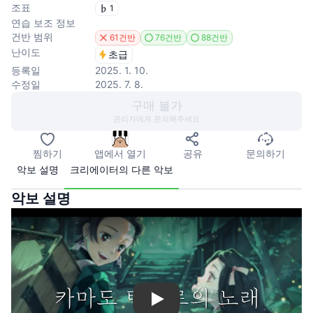
조표
1
연습 보조 정보
건반 범위
61건반
76건반
88건반
난이도
초급
등록일
2025. 1. 10.
수정일
2025. 7. 8.
구매 불가
관리자에게 문의해주세요
찜하기
앱에서 열기
공유
문의하기
악보 설명
크리에이터의 다른 악보
악보 설명
Play