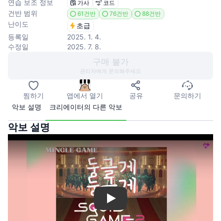
연습 보조 정보
가사
코드
건반 범위
61건반
76건반
88건반
난이도
초급
등록일
2025. 1. 4.
수정일
2025. 7. 8.
구매 불가
관리자에게 문의해주세요
찜하기
앱에서 열기
공유
문의하기
악보 설명
크리에이터의 다른 악보
악보 설명
Play