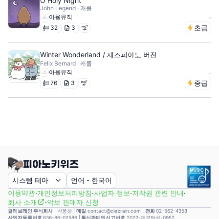
O Holy Night
John Legend · 캐롤
아율뮤직
-
초급
32
3
Winter Wonderland / 재즈피아노 버전
Felix Bernard · 캐롤
아율뮤직
-
중급
76
3
시스템 테마
언어
-
한국어
이용약관
·
개인정보처리방침
·
사업자 정보
·
저작권 관련 안내
·
회사 소개
·
악보 판매자 신청
클레브레인 주식회사
|
박웅찬
|
메일
contact@clebrain.com |
전화
02-562-4358
사업자등록번호
636-86-02586 |
통신판매업신고번호
2022-대구달성-0952