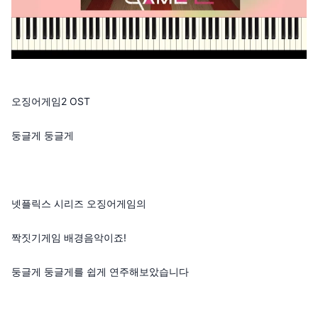
오징어게임2 OST
둥글게 둥글게
넷플릭스 시리즈 오징어게임의
짝짓기게임 배경음악이죠!
둥글게 둥글게를 쉽게 연주해보았습니다