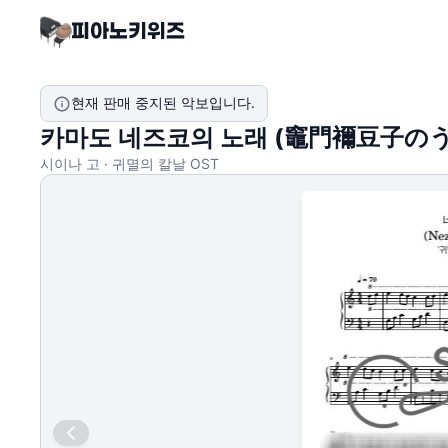
현재 판매 중지된 악보입니다.
카마도 네즈코의 노래 (竈門襧豆子のうた
시이나 고 · 귀멸의 칼날 OST