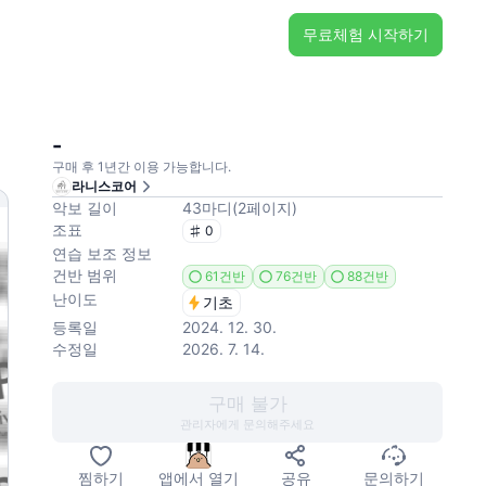
무료체험 시작하기
-
구매 후 1년간 이용 가능합니다.
라니스코어
악보 길이
43
마디
(
2
페이지
)
조표
0
연습 보조 정보
건반 범위
61건반
76건반
88건반
난이도
기초
등록일
2024. 12. 30.
수정일
2026. 7. 14.
구매 불가
관리자에게 문의해주세요
찜하기
앱에서 열기
공유
문의하기