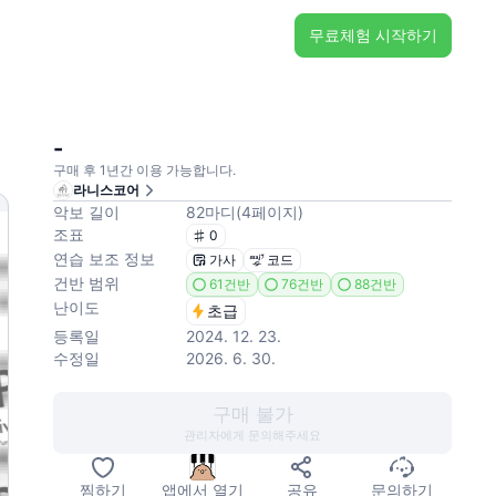
무료체험 시작하기
-
구매 후 1년간 이용 가능합니다.
라니스코어
악보 길이
82
마디
(
4
페이지
)
조표
0
연습 보조 정보
가사
코드
건반 범위
61건반
76건반
88건반
난이도
초급
등록일
2024. 12. 23.
수정일
2026. 6. 30.
구매 불가
관리자에게 문의해주세요
찜하기
앱에서 열기
공유
문의하기