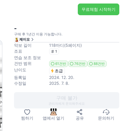
무료체험 시작하기
-
구매 후 1년간 이용 가능합니다.
제이오
악보 길이
118
마디
(
5
페이지
)
조표
1
연습 보조 정보
건반 범위
61건반
76건반
88건반
난이도
초급
등록일
2024. 12. 20.
수정일
2025. 7. 8.
구매 불가
관리자에게 문의해주세요
찜하기
앱에서 열기
공유
문의하기