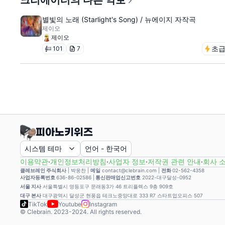
크리에이터의 다른 악보
별빛의 노래 (Starlight's Song) / 뉴에이지 자작곡
제이오
제이오
초
101
7
시스템 테마
언어
-
한국어
이용약관
·
개인정보처리방침
·
사업자 정보
·
저작권 관련 안내
·
회사 
클레브레인 주식회사
|
박웅찬
|
메일
contact@clebrain.com |
전화
02-562-4358
사업자등록번호
636-86-02586 |
통신판매업신고번호
2022-대구달성-0952
서울 지사
서울특별시 영등포구 문래동3가 46 트리플렉스 9층 909호
대구 본사
대구광역시 달성군 현풍읍 테크노중앙대로 333 R7 스타트업오피스 507
TikTok
Youtube
Instagram
© Clebrain. 2023-2024. All rights reserved.