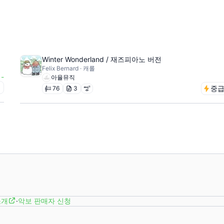
Winter Wonderland / 재즈피아노 버전
Felix Bernard · 캐롤
-
아율뮤직
급
중
76
3
소개
·
악보 판매자 신청