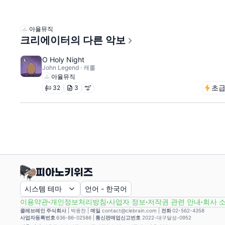
아율뮤직
크리에이터의 다른 악보
O Holy Night
John Legend · 캐롤
아율뮤직
초
32
3
시스템 테마
언어
-
한국어
이용약관
·
개인정보처리방침
·
사업자 정보
·
저작권 관련 안내
·
회사 
클레브레인 주식회사
|
박웅찬
|
메일
contact@clebrain.com |
전화
02-562-4358
사업자등록번호
636-86-02586 |
통신판매업신고번호
2022-대구달성-0952