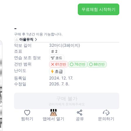
무료체험 시작하기
-
구매 후 1년간 이용 가능합니다.
아율뮤직
악보 길이
32
마디
(
3
페이지
)
조표
2
연습 보조 정보
코드
건반 범위
61건반
76건반
88건반
난이도
초급
등록일
2024. 12. 17.
수정일
2026. 7. 8.
구매 불가
관리자에게 문의해주세요
찜하기
앱에서 열기
공유
문의하기