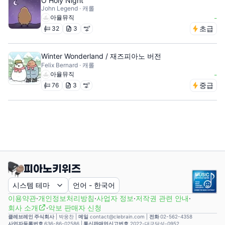
O Holy Night
John Legend · 캐롤
아율뮤직
-
초급
32
3
Winter Wonderland / 재즈피아노 버전
Felix Bernard · 캐롤
아율뮤직
-
중급
76
3
시스템 테마
언어
-
한국어
이용약관
·
개인정보처리방침
·
사업자 정보
·
저작권 관련 안내
·
회사 소개
·
악보 판매자 신청
클레브레인 주식회사
|
박웅찬
|
메일
contact@clebrain.com |
전화
02-562-4358
사업자등록번호
636-86-02586 |
통신판매업신고번호
2022-대구달성-0952