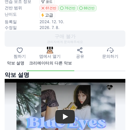
연습 보조 정보
코드
건반 범위
61건반
76건반
88건반
난이도
고급
등록일
2024. 12. 10.
수정일
2026. 7. 8.
구매 불가
관리자에게 문의해주세요
찜하기
앱에서 열기
공유
문의하기
악보 설명
크리에이터의 다른 악보
악보 설명
Play