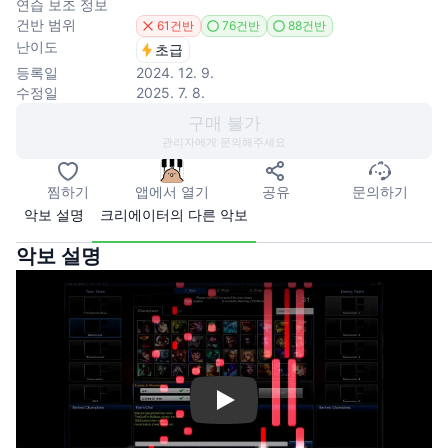
연습 보조 정보
건반 범위
61건반
76건반
88건반
난이도
초급
등록일
2024. 12. 9.
수정일
2025. 7. 8.
구매 불가
관리자에게 문의해주세요
찜하기
앱에서 열기
공유
문의하기
악보 설명
크리에이터의 다른 악보
악보 설명
Play