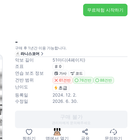
무료체험 시작하기
-
구매 후 1년간 이용 가능합니다.
라니스코어
악보 길이
51
마디
(
4
페이지
)
조표
0
연습 보조 정보
가사
코드
건반 범위
61건반
76건반
88건반
난이도
초급
등록일
2024. 12. 2.
수정일
2026. 6. 30.
구매 불가
관리자에게 문의해주세요
찜하기
앱에서 열기
공유
문의하기