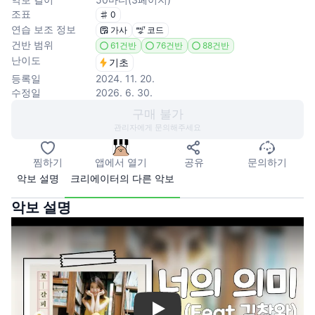
조표
0
연습 보조 정보
가사
코드
건반 범위
61건반
76건반
88건반
난이도
기초
등록일
2024. 11. 20.
수정일
2026. 6. 30.
구매 불가
관리자에게 문의해주세요
찜하기
앱에서 열기
공유
문의하기
악보 설명
크리에이터의 다른 악보
악보 설명
Play