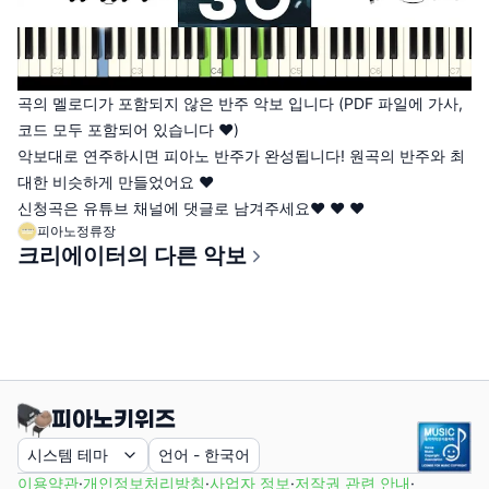
곡의 멜로디가 포함되지 않은 반주 악보 입니다 (PDF 파일에 가사,
코드 모두 포함되어 있습니다 ♥)
악보대로 연주하시면 피아노 반주가 완성됩니다! 원곡의 반주와 최
대한 비슷하게 만들었어요 ♥
신청곡은 유튜브 채널에 댓글로 남겨주세요♥ ♥ ♥
피아노정류장
크리에이터의 다른 악보
시스템 테마
언어
-
한국어
이용약관
·
개인정보처리방침
·
사업자 정보
·
저작권 관련 안내
·