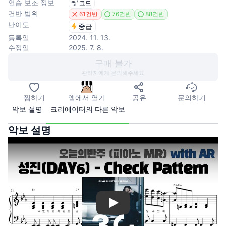
연습 보조 정보
코드
건반 범위
61건반
76건반
88건반
난이도
중급
등록일
2024. 11. 13.
수정일
2025. 7. 8.
구매 불가
관리자에게 문의해주세요
찜하기
앱에서 열기
공유
문의하기
악보 설명
크리에이터의 다른 악보
악보 설명
Play