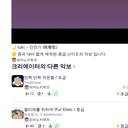
🌙 tuki. - 만찬가 (晩餐歌)
🟡 원곡 대비 짧게 제작된 중급 난이도의 악보 입니다.
피아노키위즈
크리에이터의 다른 악보
반짝 반짝 작은별 / 초급
Traditional
무
피아노키위즈
초
12
1
엘리제를 위하여 (Fur Elise) / 중급
베토벤 (L. V. Beethoven)
피아노키위즈
중
60
3