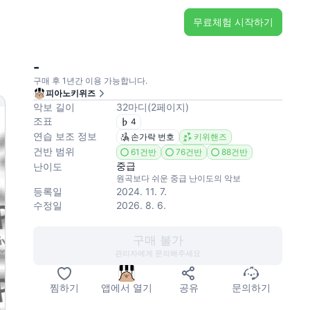
무료체험 시작하기
-
구매 후 1년간 이용 가능합니다.
피아노키위즈
악보 길이
32
마디
(
2
페이지
)
조표
4
연습 보조 정보
손가락 번호
키위핸즈
건반 범위
61건반
76건반
88건반
중급
난이도
원곡보다 쉬운 중급 난이도의 악보
등록일
2024. 11. 7.
수정일
2026. 8. 6.
구매 불가
관리자에게 문의해주세요
찜하기
앱에서 열기
공유
문의하기