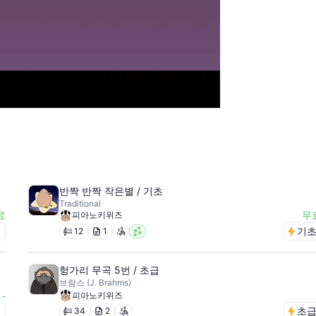
반짝 반짝 작은별 / 기초
Traditional
료
무
피아노키위즈
급
기
12
1
헝가리 무곡 5번 / 초급
브람스 (J. Brahms)
-
피아노키위즈
급
초
34
2