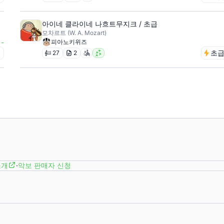
아이네 클라이네 나흐트무지크 / 초급
모차르트 (W. A. Mozart)
-
피아노키위즈
급
초
27
2
소개
·
악보 판매자 신청