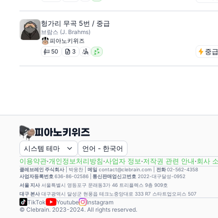
헝가리 무곡 5번 / 중급
브람스 (J. Brahms)
피아노키위즈
중
50
3
시스템 테마
언어
-
한국어
이용약관
·
개인정보처리방침
·
사업자 정보
·
저작권 관련 안내
·
회사 
클레브레인 주식회사
|
박웅찬
|
메일
contact@clebrain.com |
전화
02-562-4358
사업자등록번호
636-86-02586 |
통신판매업신고번호
2022-대구달성-0952
서울 지사
서울특별시 영등포구 문래동3가 46 트리플렉스 9층 909호
대구 본사
대구광역시 달성군 현풍읍 테크노중앙대로 333 R7 스타트업오피스 507
TikTok
Youtube
Instagram
© Clebrain. 2023-2024. All rights reserved.