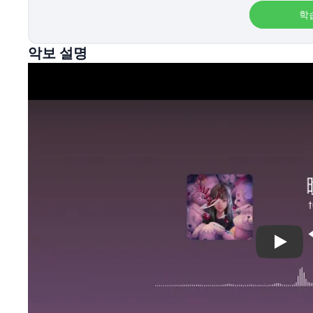
학
악보 설명
Play