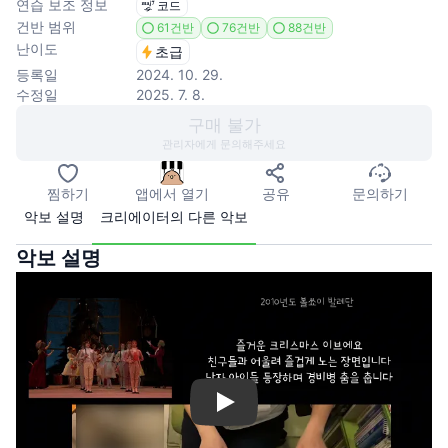
연습 보조 정보
코드
건반 범위
61건반
76건반
88건반
난이도
초급
등록일
2024. 10. 29.
수정일
2025. 7. 8.
구매 불가
관리자에게 문의해주세요
찜하기
앱에서 열기
공유
문의하기
악보 설명
크리에이터의 다른 악보
악보 설명
Play