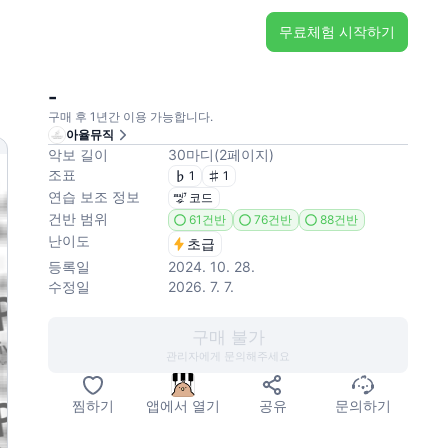
무료체험 시작하기
-
구매 후 1년간 이용 가능합니다.
아율뮤직
악보 길이
30
마디
(
2
페이지
)
조표
1
1
연습 보조 정보
코드
건반 범위
61건반
76건반
88건반
난이도
초급
등록일
2024. 10. 28.
수정일
2026. 7. 7.
구매 불가
관리자에게 문의해주세요
찜하기
앱에서 열기
공유
문의하기