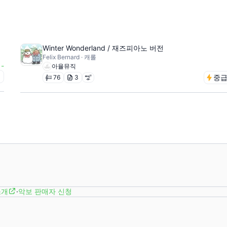
Winter Wonderland / 재즈피아노 버전
Felix Bernard · 캐롤
-
아율뮤직
급
중
76
3
소개
·
악보 판매자 신청