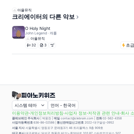
아율뮤직
크리에이터의 다른 악보
O Holy Night
John Legend · 캐롤
아율뮤직
초
32
3
시스템 테마
언어
-
한국어
이용약관
·
개인정보처리방침
·
사업자 정보
·
저작권 관련 안내
·
회사 
클레브레인 주식회사
|
박웅찬
|
메일
contact@clebrain.com |
전화
02-562-4358
사업자등록번호
636-86-02586 |
통신판매업신고번호
2022-대구달성-0952
서울 지사
서울특별시 영등포구 문래동3가 46 트리플렉스 9층 909호
대구 본사
대구광역시 달성군 현풍읍 테크노중앙대로 333 R7 스타트업오피스 507