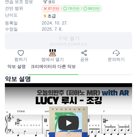
연습 보조 정보
코드
건반 범위
61건반
76건반
88건반
난이도
초급
등록일
2024. 10. 27.
수정일
2025. 7. 8.
구매 불가
관리자에게 문의해주세요
찜하기
앱에서 열기
공유
문의하기
악보 설명
크리에이터의 다른 악보
악보 설명
Play