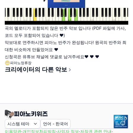
곡의 멜로디가 포함되지 않은 반주 악보 입니다 (PDF 파일에 가사,
코드 모두 포함되어 있습니다 ♥)
악보대로 연주하시면 피아노 반주가 완성됩니다! 원곡의 반주와 최
대한 비슷하게 만들었어요 ♥
신청곡은 유튜브 채널에 댓글로 남겨주세요♥ ♥ ♥
피아노정류장
크리에이터의 다른 악보
시스템 테마
언어
-
한국어
이용약관
·
개인정보처리방침
·
사업자 정보
·
저작권 관련 안내
·