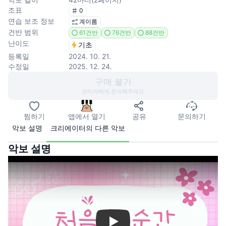
조표
0
연습 보조 정보
계이름
건반 범위
61건반
76건반
88건반
난이도
기초
등록일
2024. 10. 21.
수정일
2025. 12. 24.
구매 불가
관리자에게 문의해주세요
찜하기
앱에서 열기
공유
문의하기
악보 설명
크리에이터의 다른 악보
악보 설명
Play