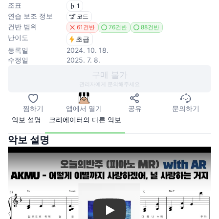
조표
1
연습 보조 정보
코드
건반 범위
61건반
76건반
88건반
난이도
초급
등록일
2024. 10. 18.
수정일
2025. 7. 8.
구매 불가
관리자에게 문의해주세요
찜하기
앱에서 열기
공유
문의하기
악보 설명
크리에이터의 다른 악보
악보 설명
Play