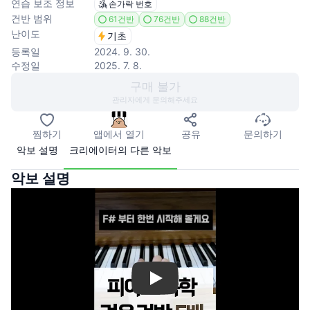
연습 보조 정보
손가락 번호
건반 범위
61건반
76건반
88건반
난이도
기초
등록일
2024. 9. 30.
수정일
2025. 7. 8.
구매 불가
관리자에게 문의해주세요
찜하기
앱에서 열기
공유
문의하기
악보 설명
크리에이터의 다른 악보
악보 설명
Play