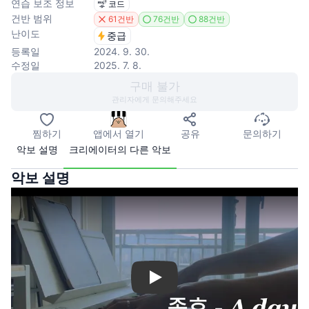
연습 보조 정보
코드
건반 범위
61건반
76건반
88건반
난이도
중급
등록일
2024. 9. 30.
수정일
2025. 7. 8.
구매 불가
관리자에게 문의해주세요
찜하기
앱에서 열기
공유
문의하기
악보 설명
크리에이터의 다른 악보
악보 설명
Play