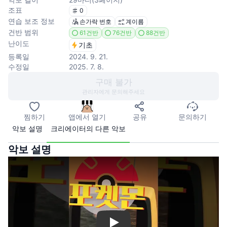
조표
0
연습 보조 정보
손가락 번호
계이름
건반 범위
61건반
76건반
88건반
난이도
기초
등록일
2024. 9. 21.
수정일
2025. 7. 8.
구매 불가
관리자에게 문의해주세요
찜하기
앱에서 열기
공유
문의하기
악보 설명
크리에이터의 다른 악보
악보 설명
Play