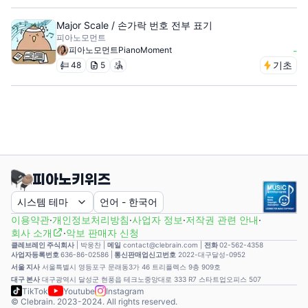
Major Scale / 손가락 번호 전부 표기
피아노모먼트
피아노모먼트PianoMoment
-
기초
48
5
시스템 테마
언어
-
한국어
이용약관
·
개인정보처리방침
·
사업자 정보
·
저작권 관련 안내
·
회사 소개
·
악보 판매자 신청
클레브레인 주식회사
|
박웅찬
|
메일
contact@clebrain.com |
전화
02-562-4358
사업자등록번호
636-86-02586 |
통신판매업신고번호
2022-대구달성-0952
서울 지사
서울특별시 영등포구 문래동3가 46 트리플렉스 9층 909호
대구 본사
대구광역시 달성군 현풍읍 테크노중앙대로 333 R7 스타트업오피스 507
TikTok
Youtube
Instagram
© Clebrain. 2023-2024. All rights reserved.