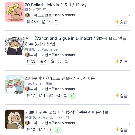
20 Ballad Licks in 2-5-1 / 12key
피아노모먼트
피아노모먼트PianoMoment
-
중급
480
27
캐논 (Canon and Gigue in D major) / 3화음 으로 연습
하는 3가지 방법
파헬벨 (J. Pachelbel)
피아노모먼트PianoMoment
-
기초
53
4
소나무야 / 7th코드 연습+가사,계이름
Traditional · 캐롤
피아노모먼트PianoMoment
-
중급
17
1
기쁘다 구주 오셨네 '115장' / 왼손계이름악보
헨델 (G. F. Handel) · 찬송가
피아노모먼트PianoMoment
-
중급
10
1