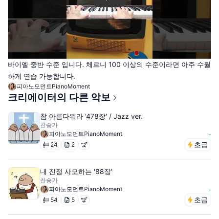
바이엘 중반 수준 입니다. 체르니 100 이상의 수준이라면 아주 수월
하게 연습 가능합니다.
피아노모먼트PianoMoment
크리에이터의 다른 악보
참 아름다워라 '478장' / Jazz ver.
찬송가
피아노모먼트PianoMoment
-
초급
24
2
내 진정 사모하는 '88장'
찬송가
피아노모먼트PianoMoment
-
초급
54
5