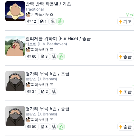
반짝 반짝 작은별 / 기초
Traditional
무료
피아노키위즈
기초
12
1
엘리제를 위하여 (Fur Elise) / 중급
베토벤 (L. V. Beethoven)
피아노키위즈
-
중급
60
3
헝가리 무곡 5번 / 초급
브람스 (J. Brahms)
피아노키위즈
-
초급
34
2
헝가리 무곡 5번 / 중급
브람스 (J. Brahms)
피아노키위즈
-
중급
50
3