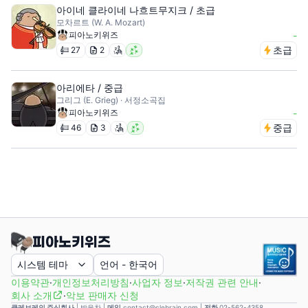
아이네 클라이네 나흐트무지크 / 초급
모차르트 (W. A. Mozart)
피아노키위즈
-
초급
27
2
아리에타 / 중급
그리그 (E. Grieg) · 서정소곡집
피아노키위즈
-
중급
46
3
시스템 테마
언어
-
한국어
이용약관
·
개인정보처리방침
·
사업자 정보
·
저작권 관련 안내
·
회사 소개
·
악보 판매자 신청
클레브레인 주식회사
|
박웅찬
|
메일
contact@clebrain.com |
전화
02-562-4358