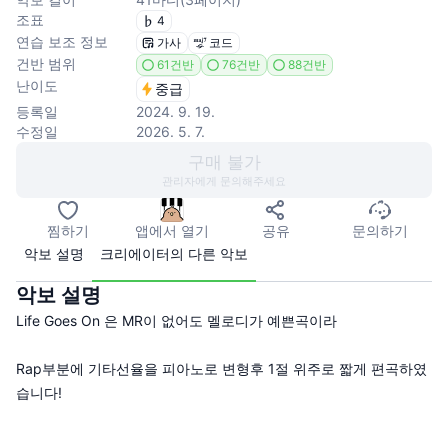
조표
4
연습 보조 정보
가사
코드
건반 범위
61건반
76건반
88건반
난이도
중급
등록일
2024. 9. 19.
수정일
2026. 5. 7.
구매 불가
관리자에게 문의해주세요
찜하기
앱에서 열기
공유
문의하기
악보 설명
크리에이터의 다른 악보
악보 설명
Life Goes On 은 MR이 없어도 멜로디가 예쁜곡이라
Rap부분에 기타선율을 피아노로 변형후 1절 위주로 짧게 편곡하였
습니다!