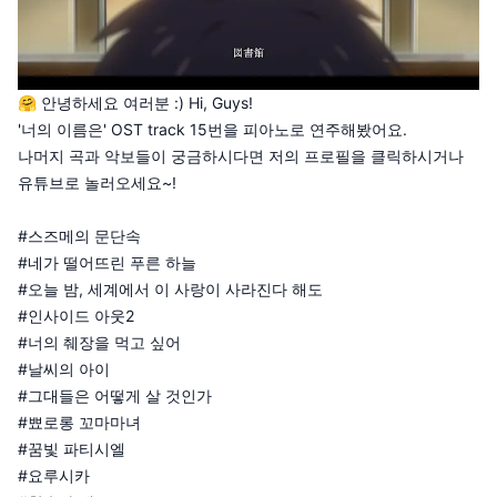
🤗 안녕하세요 여러분 :) Hi, Guys!
'너의 이름은' OST track 15번을 피아노로 연주해봤어요.
나머지 곡과 악보들이 궁금하시다면 저의 프로필을 클릭하시거나
유튜브로 놀러오세요~!
#스즈메의 문단속
#네가 떨어뜨린 푸른 하늘
#오늘 밤, 세계에서 이 사랑이 사라진다 해도
#인사이드 아웃2
#너의 췌장을 먹고 싶어
#날씨의 아이
#그대들은 어떻게 살 것인가
#뾰로롱 꼬마마녀
#꿈빛 파티시엘
#요루시카