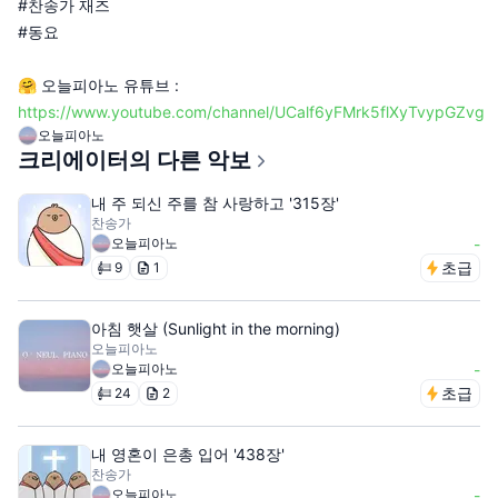
#찬송가 재즈
#동요
🤗 오늘피아노 유튜브 :
https://www.youtube.com/channel/UCalf6yFMrk5flXyTvypGZvg
오늘피아노
크리에이터의 다른 악보
내 주 되신 주를 참 사랑하고 '315장'
찬송가
오늘피아노
-
초급
9
1
아침 햇살 (Sunlight in the morning)
오늘피아노
오늘피아노
-
초급
24
2
내 영혼이 은총 입어 '438장'
찬송가
오늘피아노
-