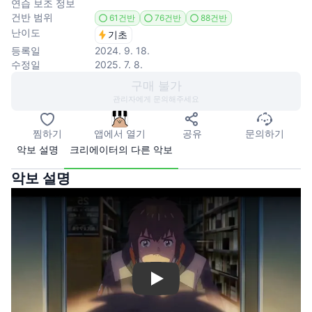
연습 보조 정보
건반 범위
61건반
76건반
88건반
난이도
기초
등록일
2024. 9. 18.
수정일
2025. 7. 8.
구매 불가
관리자에게 문의해주세요
찜하기
앱에서 열기
공유
문의하기
악보 설명
크리에이터의 다른 악보
악보 설명
Play