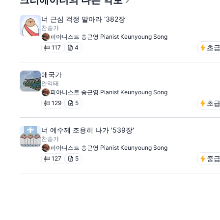
크리에이터의 다른 악보
너 근심 걱정 말아라 '382장'
찬송가
피아니스트 송근영 Pianist Keunyoung Song
초
117
4
애국가
안익태
피아니스트 송근영 Pianist Keunyoung Song
초
129
5
너 예수께 조용히 나가 '539장'
찬송가
피아니스트 송근영 Pianist Keunyoung Song
중
127
5