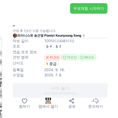
무료체험 시작하기
-
구매 후 1년간 이용 가능합니다.
피아니스트 송근영 Pianist Keunyoung Song
악보 길이
100
마디
(
4
페이지
)
조표
4
2
연습 보조 정보
건반 범위
61건반
76건반
88건반
난이도
중급
등록일
2024. 9. 16.
수정일
2025. 7. 8.
구매 불가
관리자에게 문의해주세요
찜하기
앱에서 열기
공유
문의하기