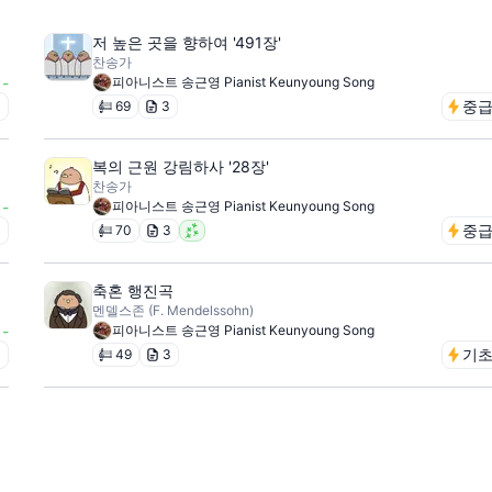
저 높은 곳을 향하여 '491장'
찬송가
-
피아니스트 송근영 Pianist Keunyoung Song
급
중
69
3
복의 근원 강림하사 '28장'
찬송가
-
피아니스트 송근영 Pianist Keunyoung Song
급
중
70
3
축혼 행진곡
멘델스존 (F. Mendelssohn)
-
피아니스트 송근영 Pianist Keunyoung Song
급
기
49
3