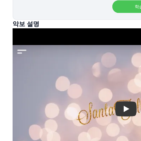
학
악보 설명
Play