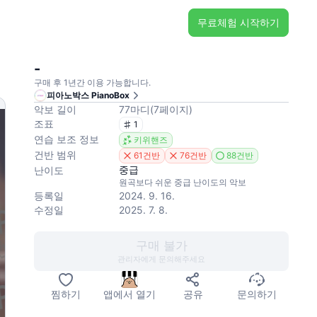
무료체험 시작하기
-
구매 후 1년간 이용 가능합니다.
피아노박스 PianoBox
악보 길이
77
마디
(
7
페이지
)
조표
1
연습 보조 정보
키위핸즈
건반 범위
61건반
76건반
88건반
중급
난이도
원곡보다 쉬운 중급 난이도의 악보
등록일
2024. 9. 16.
수정일
2025. 7. 8.
구매 불가
관리자에게 문의해주세요
찜하기
앱에서 열기
공유
문의하기