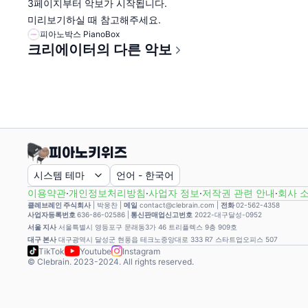
3페이지부터 악보가 시작됩니다.
미리보기하실 때 참고해주세요.
피아노박스 PianoBox
크리에이터의 다른 악보
시스템 테마
언어
-
한국어
이용약관
·
개인정보처리방침
·
사업자 정보
·
저작권 관련 안내
·
회사 
클레브레인 주식회사
|
박웅찬
|
메일
contact@clebrain.com |
전화
02-562-4358
사업자등록번호
636-86-02586 |
통신판매업신고번호
2022-대구달성-0952
서울 지사
서울특별시 영등포구 문래동3가 46 트리플렉스 9층 909호
대구 본사
대구광역시 달성군 현풍읍 테크노중앙대로 333 R7 스타트업오피스 507
TikTok
Youtube
Instagram
© Clebrain. 2023-2024. All rights reserved.