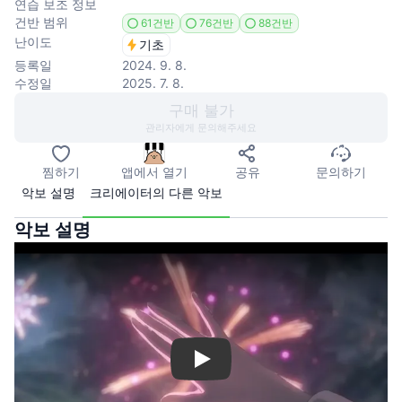
연습 보조 정보
건반 범위
61건반
76건반
88건반
난이도
기초
등록일
2024. 9. 8.
수정일
2025. 7. 8.
구매 불가
관리자에게 문의해주세요
찜하기
앱에서 열기
공유
문의하기
악보 설명
크리에이터의 다른 악보
악보 설명
Play