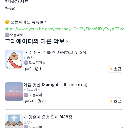
#찬송가 재즈
#동요
🤗 오늘피아노 유튜브 :
https://www.youtube.com/channel/UCalf6yFMrk5flXyTvypGZvg
오늘피아노
크리에이터의 다른 악보
내 주 되신 주를 참 사랑하고 '315장'
찬송가
오늘피아노
-
초급
9
1
아침 햇살 (Sunlight in the morning)
오늘피아노
오늘피아노
-
초급
24
2
내 영혼이 은총 입어 '438장'
찬송가
오늘피아노
-