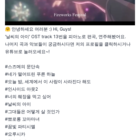
🤗 안녕하세요 여러분 :) Hi, Guys!
'날씨의 아이' OST track 13번을 피아노로 편곡, 연주해봤어요.
나머지 곡과 악보들이 궁금하시다면 저의 프로필을 클릭하시거나
유튜브로 놀러오세요~!
#스즈메의 문단속
#네가 떨어뜨린 푸른 하늘
#오늘 밤, 세계에서 이 사랑이 사라진다 해도
#인사이드 아웃2
#너의 췌장을 먹고 싶어
#날씨의 아이
#그대들은 어떻게 살 것인가
#뾰로롱 꼬마마녀
#꿈빛 파티시엘
#요루시카