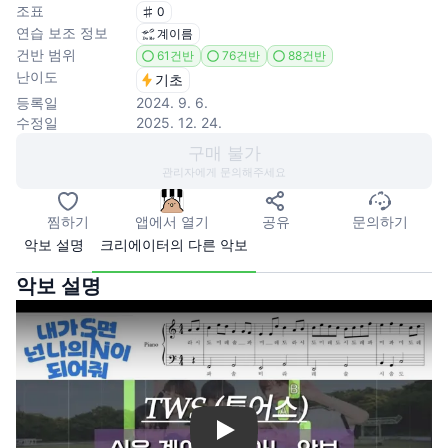
조표
0
연습 보조 정보
계이름
건반 범위
61건반
76건반
88건반
난이도
기초
등록일
2024. 9. 6.
수정일
2025. 12. 24.
구매 불가
관리자에게 문의해주세요
찜하기
앱에서 열기
공유
문의하기
악보 설명
크리에이터의 다른 악보
악보 설명
Play