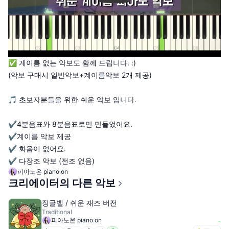
✅ 계이름 없는 악보도 함께 드립니다. :)
(악보 구매시 일반악보+계이름악보 2개 제공)
🎵 초보자분들을 위한 쉬운 악보 입니다.
✔️4분음표와 8분음표로만 만들었어요.
✔️계이름 악보 제공
✔️ 화음이 없어요.
✔️ 다장조 악보 (전조 없음)
피아노온 piano on
크리에이터의 다른 악보
징글벨 / 쉬운 재즈 버전
Traditional
피아노온 piano on
-