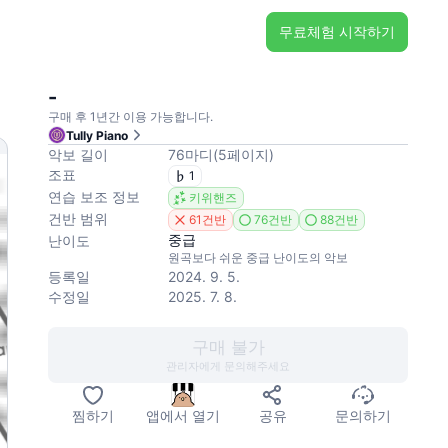
무료체험 시작하기
-
구매 후 1년간 이용 가능합니다.
Tully Piano
악보 길이
76
마디
(
5
페이지
)
조표
1
연습 보조 정보
키위핸즈
건반 범위
61건반
76건반
88건반
중급
난이도
원곡보다 쉬운 중급 난이도의 악보
등록일
2024. 9. 5.
수정일
2025. 7. 8.
구매 불가
관리자에게 문의해주세요
찜하기
앱에서 열기
공유
문의하기