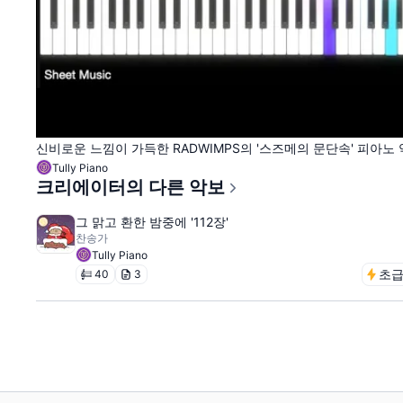
신비로운 느낌이 가득한 RADWIMPS의 '스즈메의 문단속' 피아노
Tully Piano
크리에이터의 다른 악보
그 맑고 환한 밤중에 '112장'
찬송가
Tully Piano
초
40
3