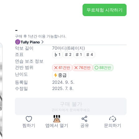
무료체험 시작하기
-
구매 후 1년간 이용 가능합니다.
Tully Piano
악보 길이
70
마디
(
6
페이지
)
조표
1
2
1
4
연습 보조 정보
건반 범위
61건반
76건반
88건반
난이도
중급
등록일
2024. 9. 5.
수정일
2025. 7. 8.
구매 불가
관리자에게 문의해주세요
찜하기
앱에서 열기
공유
문의하기