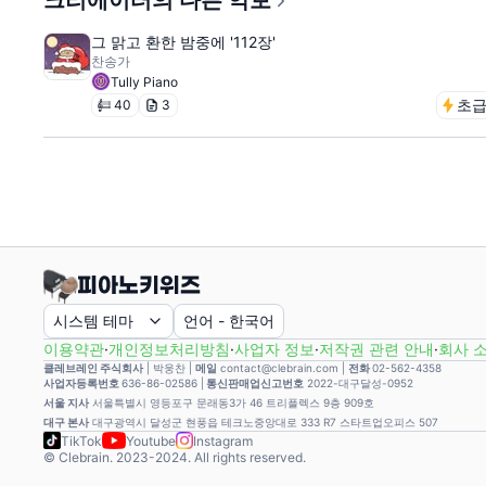
크리에이터의 다른 악보
그 맑고 환한 밤중에 '112장'
찬송가
Tully Piano
초
40
3
시스템 테마
언어
-
한국어
이용약관
·
개인정보처리방침
·
사업자 정보
·
저작권 관련 안내
·
회사 
클레브레인 주식회사
|
박웅찬
|
메일
contact@clebrain.com |
전화
02-562-4358
사업자등록번호
636-86-02586 |
통신판매업신고번호
2022-대구달성-0952
서울 지사
서울특별시 영등포구 문래동3가 46 트리플렉스 9층 909호
대구 본사
대구광역시 달성군 현풍읍 테크노중앙대로 333 R7 스타트업오피스 507
TikTok
Youtube
Instagram
© Clebrain. 2023-2024. All rights reserved.