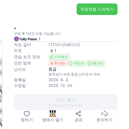
무료체험 시작하기
-
구매 후 1년간 이용 가능합니다.
Tully Piano
악보 길이
117
마디
(
5
페이지
)
조표
1
연습 보조 정보
키위핸즈
건반 범위
61건반
76건반
88건반
중급
난이도
원곡보다 쉬운 중급 난이도의 악보
등록일
2024. 9. 3.
수정일
2025. 12. 24.
구매 불가
관리자에게 문의해주세요
찜하기
앱에서 열기
공유
문의하기