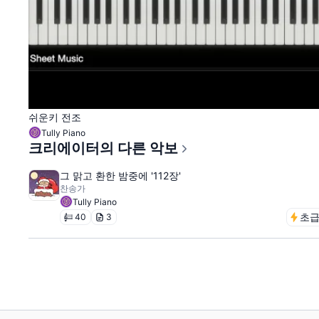
쉬운키 전조
Tully Piano
크리에이터의 다른 악보
그 맑고 환한 밤중에 '112장'
찬송가
Tully Piano
초
40
3