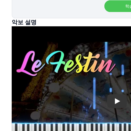
학
악보 설명
Play