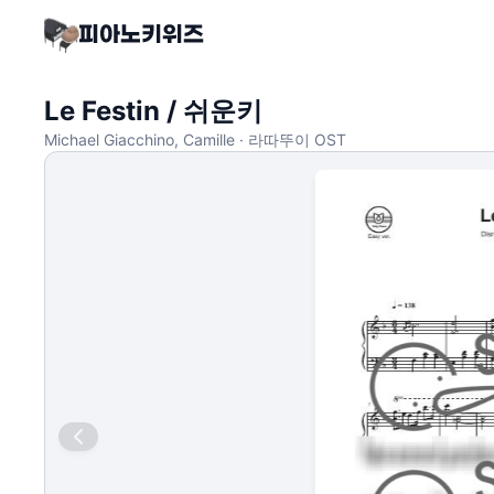
Le Festin / 쉬운키
Michael Giacchino, Camille · 라따뚜이 OST