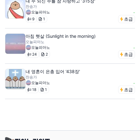
내 주 되신 주를 참 사랑하고 '315장'
찬송가
오늘피아노
-
초급
9
1
아침 햇살 (Sunlight in the morning)
오늘피아노
오늘피아노
-
초급
24
2
내 영혼이 은총 입어 '438장'
찬송가
오늘피아노
-
초급
18
1