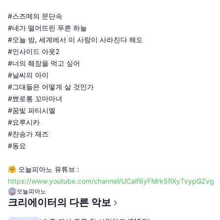
#스즈메의 문단속
#네가 떨어뜨린 푸른 하늘
#오늘 밤, 세계에서 이 사랑이 사라진다 해도
#인사이드 아웃2
#너의 췌장을 먹고 싶어
#날씨의 아이
#그대들은 어떻게 살 것인가
#뾰로롱 꼬마마녀
#꿈빛 파티시엘
#요루시카
#찬송가 재즈
#동요
🤗 오늘피아노 유튜브 :
https://www.youtube.com/channel/UCalf6yFMrk5flXyTvypGZvg
오늘피아노
크리에이터의 다른 악보