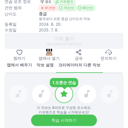
연습 보조 정보
코드
키위핸즈
건반 범위
61건반
76건반
88건반
중급
난이도
원곡보다 쉬운 중급 난이도의 악보
등록일
2024. 8. 20.
수정일
2025. 7. 8.
구매 불가
관리자에게 문의해주세요
찜하기
앱에서 열기
공유
문의하기
앱에서 배우기
악보 설명
크리에이터의 다른 악보
1.
오른손 연습
이 악보는
8
파트로 구성된 코스에요.
키위핸즈로 학습을 시작해보세요!
학습 시작하기