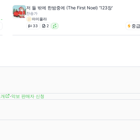
저 들 밖에 한밤중에 (The First Noel) '123장'
찬송가
-
아이올라
급
중
33
2
소개
·
악보 판매자 신청