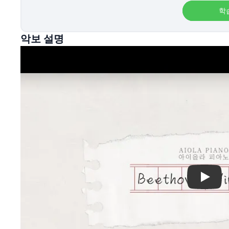
학
악보 설명
Play