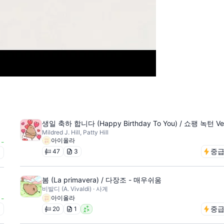
생일 축하 합니다 (Happy Birthday To You) / 쇼팽 녹턴 Ver
Mildred J. Hill, Patty Hill
아이올라
-
중
47
3
급
봄 (La primavera) / 다장조 - 매우쉬움
비발디 (A. Vivaldi) · 사계
-
아이올라
급
중
20
1