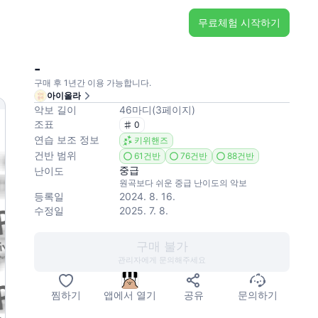
무료체험 시작하기
-
구매 후 1년간 이용 가능합니다.
아이올라
악보 길이
46
마디
(
3
페이지
)
조표
0
연습 보조 정보
키위핸즈
건반 범위
61건반
76건반
88건반
중급
난이도
원곡보다 쉬운 중급 난이도의 악보
등록일
2024. 8. 16.
수정일
2025. 7. 8.
구매 불가
관리자에게 문의해주세요
찜하기
앱에서 열기
공유
문의하기