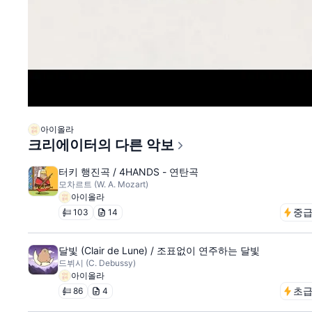
아이올라
크리에이터의 다른 악보
터키 행진곡 / 4HANDS - 연탄곡
모차르트 (W. A. Mozart)
아이올라
중
103
14
달빛 (Clair de Lune) / 조표없이 연주하는 달빛
드뷔시 (C. Debussy)
아이올라
초
86
4