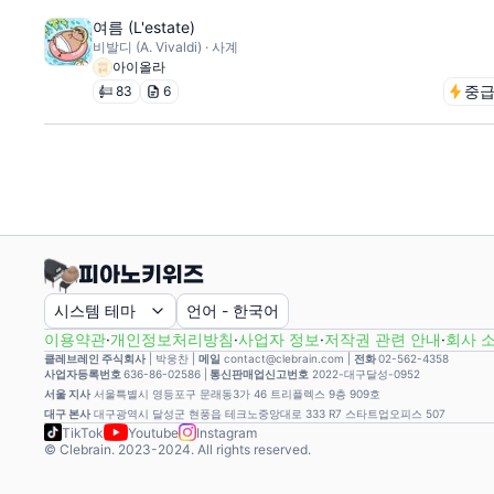
여름 (L'estate)
비발디 (A. Vivaldi) · 사계
아이올라
중
83
6
시스템 테마
언어
-
한국어
이용약관
·
개인정보처리방침
·
사업자 정보
·
저작권 관련 안내
·
회사 
클레브레인 주식회사
|
박웅찬
|
메일
contact@clebrain.com |
전화
02-562-4358
사업자등록번호
636-86-02586 |
통신판매업신고번호
2022-대구달성-0952
서울 지사
서울특별시 영등포구 문래동3가 46 트리플렉스 9층 909호
대구 본사
대구광역시 달성군 현풍읍 테크노중앙대로 333 R7 스타트업오피스 507
TikTok
Youtube
Instagram
© Clebrain. 2023-2024. All rights reserved.