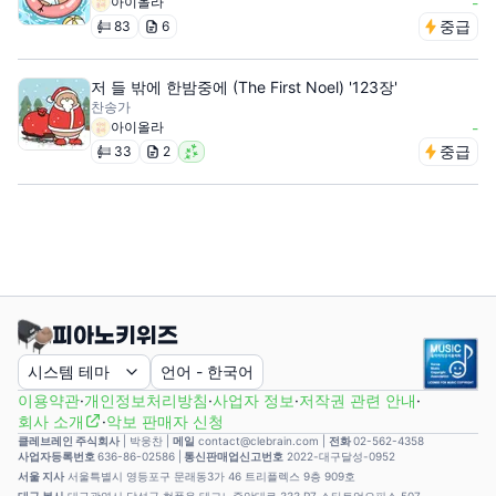
아이올라
-
중급
83
6
저 들 밖에 한밤중에 (The First Noel) '123장'
찬송가
아이올라
-
중급
33
2
시스템 테마
언어
-
한국어
이용약관
·
개인정보처리방침
·
사업자 정보
·
저작권 관련 안내
·
회사 소개
·
악보 판매자 신청
클레브레인 주식회사
|
박웅찬
|
메일
contact@clebrain.com |
전화
02-562-4358
사업자등록번호
636-86-02586 |
통신판매업신고번호
2022-대구달성-0952
서울 지사
서울특별시 영등포구 문래동3가 46 트리플렉스 9층 909호