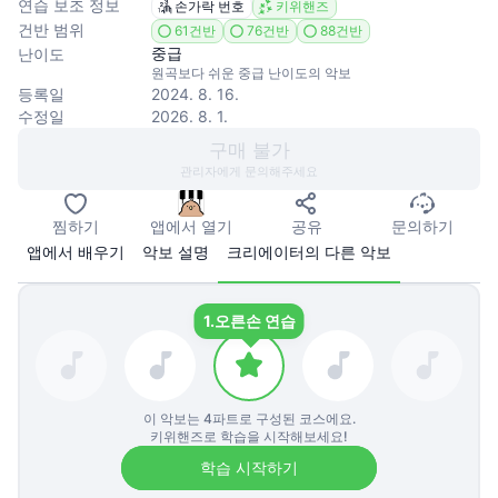
연습 보조 정보
손가락 번호
키위핸즈
건반 범위
61건반
76건반
88건반
중급
난이도
원곡보다 쉬운 중급 난이도의 악보
등록일
2024. 8. 16.
수정일
2026. 8. 1.
구매 불가
관리자에게 문의해주세요
찜하기
앱에서 열기
공유
문의하기
앱에서 배우기
악보 설명
크리에이터의 다른 악보
1.
오른손 연습
이 악보는
4
파트로 구성된 코스에요.
키위핸즈로 학습을 시작해보세요!
학습 시작하기