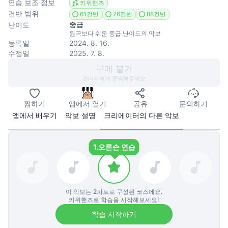
연습 보조 정보
키위핸즈
건반 범위
61건반
76건반
88건반
중급
난이도
원곡보다 쉬운 중급 난이도의 악보
등록일
2024. 8. 16.
수정일
2025. 7. 8.
구매 불가
관리자에게 문의해주세요
찜하기
앱에서 열기
공유
문의하기
앱에서 배우기
악보 설명
크리에이터의 다른 악보
1.
오른손 연습
이 악보는
2
파트로 구성된 코스에요.
키위핸즈로 학습을 시작해보세요!
학습 시작하기