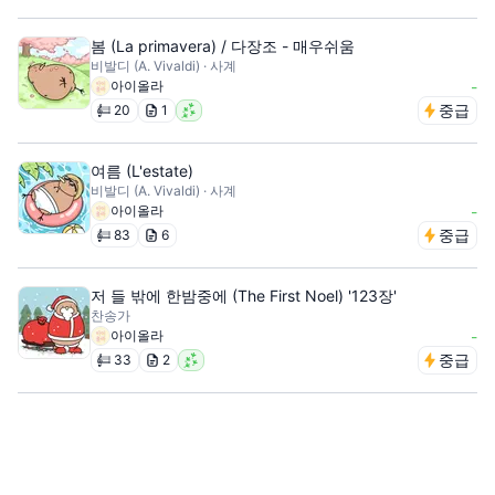
봄 (La primavera) / 다장조 - 매우쉬움
비발디 (A. Vivaldi) · 사계
아이올라
-
중급
20
1
여름 (L'estate)
비발디 (A. Vivaldi) · 사계
아이올라
-
중급
83
6
저 들 밖에 한밤중에 (The First Noel) '123장'
찬송가
아이올라
-
중급
33
2