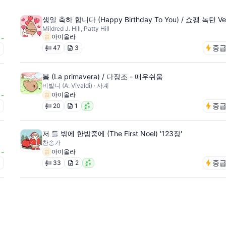
생일 축하 합니다 (Happy Birthday To You) / 쇼팽 녹턴 Ver
Mildred J. Hill, Patty Hill
아이올라
-
중
47
3
급
봄 (La primavera) / 다장조 - 매우쉬움
비발디 (A. Vivaldi) · 사계
-
아이올라
급
중
20
1
저 들 밖에 한밤중에 (The First Noel) '123장'
찬송가
-
아이올라
급
중
33
2