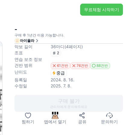
무료체험 시작하기
-
구매 후 1년간 이용 가능합니다.
아이올라
악보 길이
36
마디
(
4
페이지
)
조표
2
연습 보조 정보
건반 범위
61건반
76건반
88건반
난이도
중급
등록일
2024. 8. 16.
수정일
2025. 7. 8.
구매 불가
관리자에게 문의해주세요
찜하기
앱에서 열기
공유
문의하기