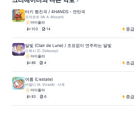
크리에이터의 다른 악보
터키 행진곡 / 4HANDS - 연탄곡
모차르트 (W. A. Mozart)
아이올라
중
103
14
달빛 (Clair de Lune) / 조표없이 연주하는 달빛
드뷔시 (C. Debussy)
아이올라
초
86
4
여름 (L'estate)
비발디 (A. Vivaldi) · 사계
아이올라
중
83
6