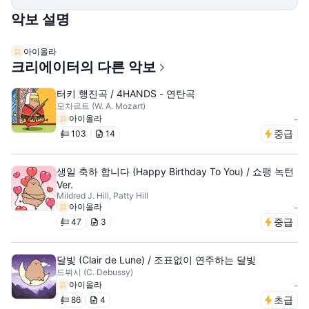
악보 설명
아이올라
크리에이터의 다른 악보
터키 행진곡 / 4HANDS - 연탄곡
모차르트 (W. A. Mozart)
아이올라
-
중급
103
14
생일 축하 합니다 (Happy Birthday To You) / 쇼팽 녹턴
Ver.
Mildred J. Hill, Patty Hill
아이올라
-
중급
47
3
달빛 (Clair de Lune) / 조표없이 연주하는 달빛
드뷔시 (C. Debussy)
아이올라
-
초급
86
4