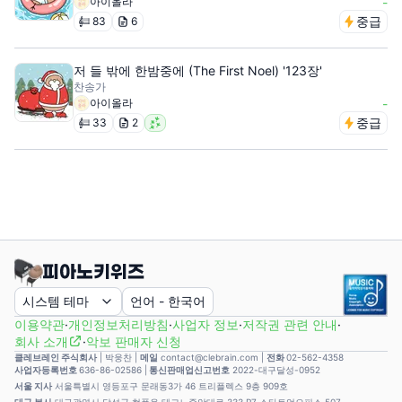
아이올라
-
중급
83
6
저 들 밖에 한밤중에 (The First Noel) '123장'
찬송가
아이올라
-
중급
33
2
시스템 테마
언어
-
한국어
이용약관
·
개인정보처리방침
·
사업자 정보
·
저작권 관련 안내
·
회사 소개
·
악보 판매자 신청
클레브레인 주식회사
|
박웅찬
|
메일
contact@clebrain.com |
전화
02-562-4358
사업자등록번호
636-86-02586 |
통신판매업신고번호
2022-대구달성-0952
서울 지사
서울특별시 영등포구 문래동3가 46 트리플렉스 9층 909호