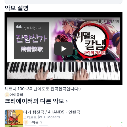
악보 설명
Play
체르니 100~30 난이도로 편곡한곡입니다:)
아이올라
크리에이터의 다른 악보
터키 행진곡 / 4HANDS - 연탄곡
모차르트 (W. A. Mozart)
아이올라
-