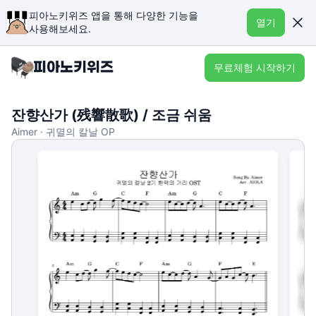
피아노키위즈 앱을 통해 다양한 기능을
열기
사용해보세요.
무료체험 시작하기
잔향산가 (残響散歌) / 조금 쉬움
Aimer · 귀멸의 칼날 OP