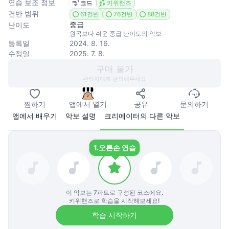
연습 보조 정보
코드
키위핸즈
건반 범위
61건반
76건반
88건반
중급
난이도
원곡보다 쉬운 중급 난이도의 악보
등록일
2024. 8. 16.
수정일
2025. 7. 8.
구매 불가
관리자에게 문의해주세요
찜하기
앱에서 열기
공유
문의하기
앱에서 배우기
악보 설명
크리에이터의 다른 악보
1.
오른손 연습
이 악보는
7
파트로 구성된 코스에요.
키위핸즈로 학습을 시작해보세요!
학습 시작하기