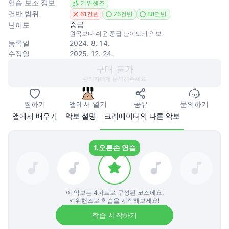
연습 보조 정보
키위핸즈
건반 범위
61건반
76건반
88건반
중급
난이도
원곡보다 쉬운 중급 난이도의 악보
등록일
2024. 8. 14.
수정일
2025. 12. 24.
구매 불가
관리자에게 문의해주세요
찜하기
앱에서 열기
공유
문의하기
앱에서 배우기
악보 설명
크리에이터의 다른 악보
1.
오른손 연습
이 악보는
4
파트로 구성된 코스에요.
키위핸즈로 학습을 시작해보세요!
학습 시작하기