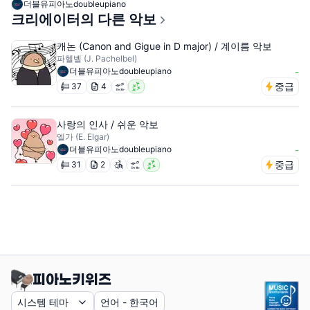
더블유피아노doubleupiano
크리에이터의 다른 악보
캐논 (Canon and Gigue in D major) / 계이름 악보
파헬벨 (J. Pachelbel)
더블유피아노doubleupiano
-
중급
37
4
사랑의 인사 / 쉬운 악보
엘가 (E. Elgar)
더블유피아노doubleupiano
-
중급
31
2
시스템 테마
언어
-
한국어