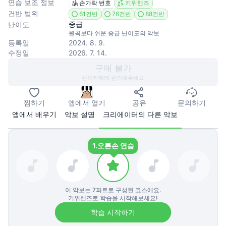
연습 보조 정보
손가락 번호
키위핸즈
건반 범위
61건반
76건반
88건반
중급
난이도
원곡보다 쉬운 중급 난이도의 악보
등록일
2024. 8. 9.
수정일
2026. 7. 14.
구매 불가
관리자에게 문의해주세요
찜하기
앱에서 열기
공유
문의하기
앱에서 배우기
악보 설명
크리에이터의 다른 악보
1.
오른손 연습
이 악보는
7
파트로 구성된 코스에요.
키위핸즈로 학습을 시작해보세요!
학습 시작하기