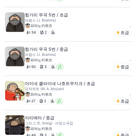
헝가리 무곡 5번 / 초급
브람스 (J. Brahms)
피아노키위즈
-
초급
34
2
헝가리 무곡 5번 / 중급
브람스 (J. Brahms)
피아노키위즈
-
중급
50
3
아이네 클라이네 나흐트무지크 / 초급
모차르트 (W. A. Mozart)
피아노키위즈
-
초급
27
2
아리에타 / 중급
그리그 (E. Grieg) · 서정소곡집
피아노키위즈
-
중급
46
3