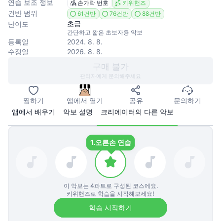
연습 보조 정보
손가락 번호
키위핸즈
건반 범위
61건반
76건반
88건반
초급
난이도
간단하고 짧은 초보자용 악보
등록일
2024. 8. 8.
수정일
2026. 8. 8.
구매 불가
관리자에게 문의해주세요
찜하기
앱에서 열기
공유
문의하기
앱에서 배우기
악보 설명
크리에이터의 다른 악보
1.
오른손 연습
이 악보는
4
파트로 구성된 코스에요.
키위핸즈로 학습을 시작해보세요!
학습 시작하기