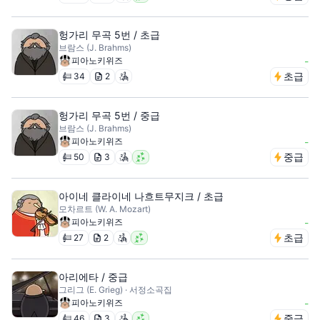
헝가리 무곡 5번 / 초급
브람스 (J. Brahms)
피아노키위즈
-
초급
34
2
헝가리 무곡 5번 / 중급
브람스 (J. Brahms)
피아노키위즈
-
중급
50
3
아이네 클라이네 나흐트무지크 / 초급
모차르트 (W. A. Mozart)
피아노키위즈
-
초급
27
2
아리에타 / 중급
그리그 (E. Grieg) · 서정소곡집
피아노키위즈
-
중급
46
3