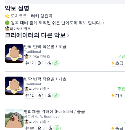
악보 설명
💫 모차르트 - 터키 행진곡
🟢 원곡 대비 짧게 제작된 쉬운 난이도의 악보 입니다 :)
피아노키위즈
크리에이터의 다른 악보
반짝 반짝 작은별 / 초급
Traditional
무료
피아노키위즈
초급
12
1
반짝 반짝 작은별 / 기초
Traditional
무료
피아노키위즈
기초
12
1
엘리제를 위하여 (Fur Elise) / 중급
베토벤 (L. V. Beethoven)
피아노키위즈
-
중급
60
3