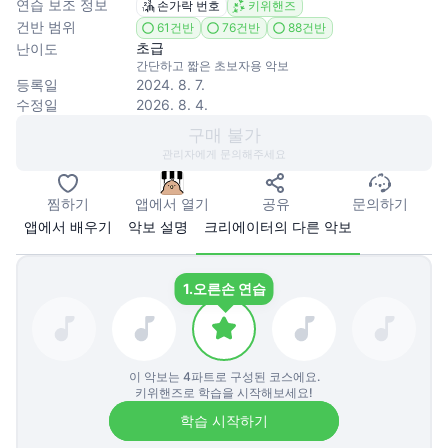
연습 보조 정보
손가락 번호
키위핸즈
건반 범위
61건반
76건반
88건반
초급
난이도
간단하고 짧은 초보자용 악보
등록일
2024. 8. 7.
수정일
2026. 8. 4.
구매 불가
관리자에게 문의해주세요
찜하기
앱에서 열기
공유
문의하기
앱에서 배우기
악보 설명
크리에이터의 다른 악보
1.
오른손 연습
이 악보는
4
파트로 구성된 코스에요.
키위핸즈로 학습을 시작해보세요!
학습 시작하기