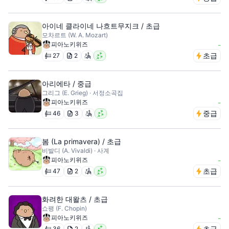
아이네 클라이네 나흐트무지크 / 초급
모차르트 (W. A. Mozart)
피아노키위즈
-
초급
27
2
아리에타 / 중급
그리그 (E. Grieg) · 서정소곡집
피아노키위즈
-
중급
46
3
봄 (La primavera) / 초급
비발디 (A. Vivaldi) · 사계
피아노키위즈
-
초급
47
2
화려한 대왈츠 / 초급
쇼팽 (F. Chopin)
피아노키위즈
-
초급
36
2