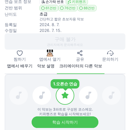
연습 보조 정보
손가락 번호
키위핸즈
건반 범위
61건반
76건반
88건반
초급
난이도
간단하고 짧은 초보자용 악보
등록일
2024. 8. 7.
수정일
2026. 7. 15.
구매 불가
관리자에게 문의해주세요
찜하기
앱에서 열기
공유
문의하기
앱에서 배우기
악보 설명
크리에이터의 다른 악보
1.
오른손 연습
이 악보는
3
파트로 구성된 코스에요.
키위핸즈로 학습을 시작해보세요!
학습 시작하기