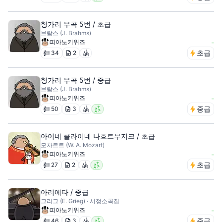
헝가리 무곡 5번 / 초급
브람스 (J. Brahms)
피아노키위즈
-
초급
34
2
헝가리 무곡 5번 / 중급
브람스 (J. Brahms)
피아노키위즈
-
중급
50
3
아이네 클라이네 나흐트무지크 / 초급
모차르트 (W. A. Mozart)
피아노키위즈
-
초급
27
2
아리에타 / 중급
그리그 (E. Grieg) · 서정소곡집
피아노키위즈
-
중급
46
3