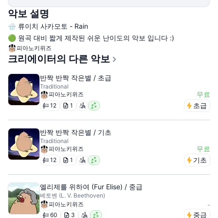
악보 설명
🌧️ 류이치 사카모토 - Rain
🟢 원곡 대비 짧게 제작된 쉬운 난이도의 악보 입니다 :)
피아노키위즈
크리에이터의 다른 악보
반짝 반짝 작은별 / 초급
Traditional
무료
피아노키위즈
초급
12
1
반짝 반짝 작은별 / 기초
Traditional
무료
피아노키위즈
기초
12
1
엘리제를 위하여 (Fur Elise) / 중급
베토벤 (L. V. Beethoven)
피아노키위즈
-
중급
60
3