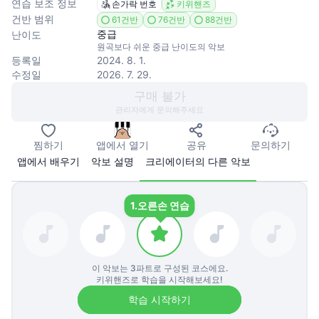
연습 보조 정보
손가락 번호
키위핸즈
건반 범위
61건반
76건반
88건반
중급
난이도
원곡보다 쉬운 중급 난이도의 악보
등록일
2024. 8. 1.
수정일
2026. 7. 29.
구매 불가
관리자에게 문의해주세요
찜하기
앱에서 열기
공유
문의하기
앱에서 배우기
악보 설명
크리에이터의 다른 악보
1.
오른손 연습
이 악보는
3
파트로 구성된 코스에요.
키위핸즈로 학습을 시작해보세요!
학습 시작하기