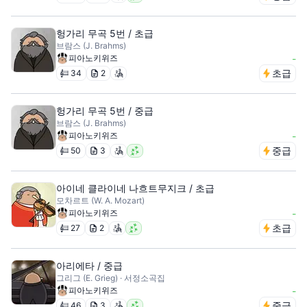
헝가리 무곡 5번 / 초급
브람스 (J. Brahms)
피아노키위즈
-
초급
34
2
헝가리 무곡 5번 / 중급
브람스 (J. Brahms)
피아노키위즈
-
중급
50
3
아이네 클라이네 나흐트무지크 / 초급
모차르트 (W. A. Mozart)
피아노키위즈
-
초급
27
2
아리에타 / 중급
그리그 (E. Grieg) · 서정소곡집
피아노키위즈
-
중급
46
3