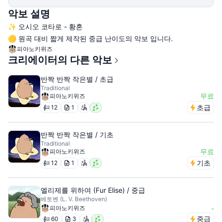
악보 설명
✨ 오시오 코타로 - 황혼
🟡 원곡 대비 짧게 제작된 중급 난이도의 악보 입니다.
피아노키위즈
크리에이터의 다른 악보
반짝 반짝 작은별 / 초급
Traditional
무료
피아노키위즈
초급
12
1
반짝 반짝 작은별 / 기초
Traditional
무료
피아노키위즈
기초
12
1
엘리제를 위하여 (Fur Elise) / 중급
베토벤 (L. V. Beethoven)
피아노키위즈
-
중급
60
3