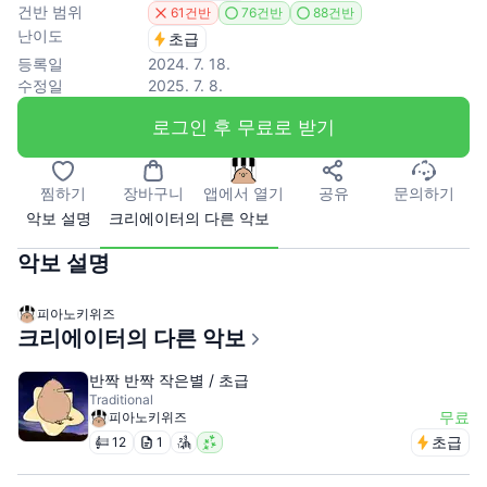
건반 범위
61건반
76건반
88건반
난이도
초급
등록일
2024. 7. 18.
수정일
2025. 7. 8.
로그인 후 무료로 받기
찜하기
장바구니
앱에서 열기
공유
문의하기
악보 설명
크리에이터의 다른 악보
악보 설명
피아노키위즈
크리에이터의 다른 악보
반짝 반짝 작은별 / 초급
Traditional
무료
피아노키위즈
초급
12
1