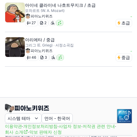
아이네 클라이네 나흐트무지크 / 초급
모차르트 (W. A. Mozart)
피아노키위즈
-
초급
27
2
아리에타 / 중급
그리그 (E. Grieg) · 서정소곡집
피아노키위즈
-
중급
46
3
시스템 테마
언어
-
한국어
이용약관
·
개인정보처리방침
·
사업자 정보
·
저작권 관련 안내
·
회사 소개
·
악보 판매자 신청