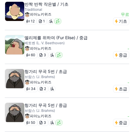
반짝 반짝 작은별 / 기초
Traditional
무료
피아노키위즈
기초
12
1
엘리제를 위하여 (Fur Elise) / 중급
베토벤 (L. V. Beethoven)
피아노키위즈
-
중급
60
3
헝가리 무곡 5번 / 초급
브람스 (J. Brahms)
피아노키위즈
-
초급
34
2
헝가리 무곡 5번 / 중급
브람스 (J. Brahms)
피아노키위즈
-
중급
50
3