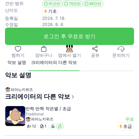
건반 범위
61건반
76건반
88건반
난이도
기초
등록일
2024. 7. 18.
수정일
2026. 8. 6.
로그인 후 무료로 받기
찜하기
장바구니
앱에서 열기
공유
문의하기
악보 설명
크리에이터의 다른 악보
악보 설명
피아노키위즈
크리에이터의 다른 악보
반짝 반짝 작은별 / 초급
Traditional
무료
피아노키위즈
초급
12
1