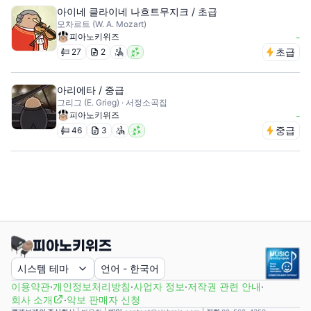
아이네 클라이네 나흐트무지크 / 초급
모차르트 (W. A. Mozart)
피아노키위즈
-
초급
27
2
아리에타 / 중급
그리그 (E. Grieg) · 서정소곡집
피아노키위즈
-
중급
46
3
시스템 테마
언어
-
한국어
이용약관
·
개인정보처리방침
·
사업자 정보
·
저작권 관련 안내
·
회사 소개
·
악보 판매자 신청