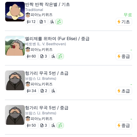
반짝 반짝 작은별 / 기초
Traditional
무료
피아노키위즈
기초
12
1
엘리제를 위하여 (Fur Elise) / 중급
베토벤 (L. V. Beethoven)
피아노키위즈
-
중급
60
3
헝가리 무곡 5번 / 초급
브람스 (J. Brahms)
피아노키위즈
-
초급
34
2
헝가리 무곡 5번 / 중급
브람스 (J. Brahms)
피아노키위즈
-
중급
50
3