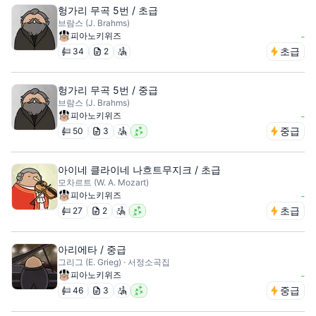
헝가리 무곡 5번 / 초급
브람스 (J. Brahms)
피아노키위즈
-
초급
34
2
헝가리 무곡 5번 / 중급
브람스 (J. Brahms)
피아노키위즈
-
중급
50
3
아이네 클라이네 나흐트무지크 / 초급
모차르트 (W. A. Mozart)
피아노키위즈
-
초급
27
2
아리에타 / 중급
그리그 (E. Grieg) · 서정소곡집
피아노키위즈
-
중급
46
3