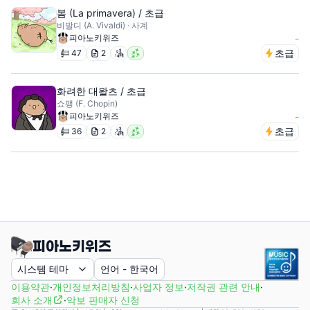
봄 (La primavera) / 초급
비발디 (A. Vivaldi) · 사계
피아노키위즈
-
초급
47
2
화려한 대왈츠 / 초급
쇼팽 (F. Chopin)
피아노키위즈
-
초급
36
2
시스템 테마
언어
-
한국어
이용약관
·
개인정보처리방침
·
사업자 정보
·
저작권 관련 안내
·
회사 소개
·
악보 판매자 신청